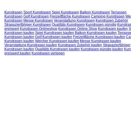
Kunstrasen
Sport Kunstrasen
Spiel Kunstrasen
Balkon Kunstrasen
Terrassen
Kunstrasen
Golf Kunstrasen
Freizeitfläche Kunstrasen
Camping Kunstrasen
We
Kunstrasen
Messe Kunstrasen
Veranstaltung Kunstrasen
Kunstrasen Zubehör
Strapazierfähiger Kunstrasen
Qualitäts Kunstrasen
Kunstrasen günstig
Kunstra
preiswert
Kunstrasen Onlineshop
Kunstrasen Online Shop
Kunstrasen kaufen
S
Kunstrasen kaufen
Spiel Kunstrasen kaufen
Balkon Kunstrasen kaufen
Terrass
Kunstrasen kaufen
Golf Kunstrasen kaufen
Freizeitfläche Kunstrasen kaufen
Ca
Kunstrasen kaufen
Weicher Kunstrasen kaufen
Messe Kunstrasen kaufen
Veranstaltung Kunstrasen kaufen
Kunstrasen Zubehör kaufen
Strapazierfähiger
Kunstrasen kaufen
Qualitäts Kunstrasen kaufen
Kunstrasen günstig kaufen
Kun
preiswert kaufen
Kunstrasen verlegen