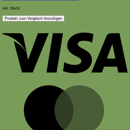
inkl. MwSt.
Produkt zum Vergleich hinzufügen
V
M