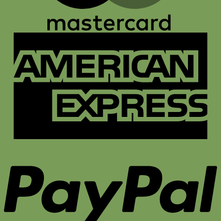
A
E
P