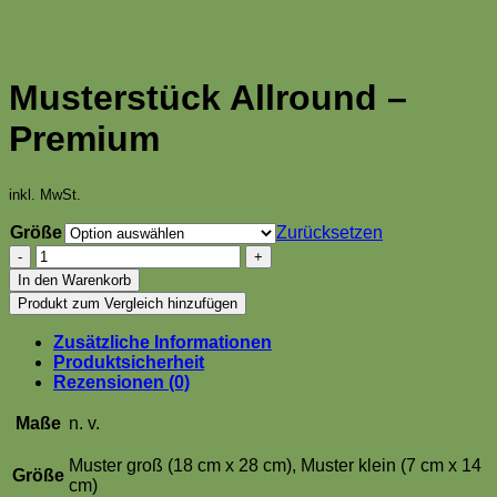
Musterstück Allround –
Premium
inkl. MwSt.
Größe
Zurücksetzen
Musterstück
Allround
In den Warenkorb
–
Produkt zum Vergleich hinzufügen
Premium
Menge
Zusätzliche Informationen
Produktsicherheit
Rezensionen (0)
Maße
n. v.
Muster groß (18 cm x 28 cm), Muster klein (7 cm x 14
Größe
cm)