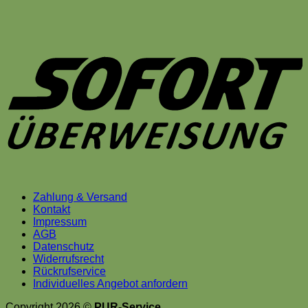
S
Zahlung & Versand
Kontakt
Impressum
AGB
Datenschutz
Widerrufsrecht
Rückrufservice
Individuelles Angebot anfordern
Copyright 2026 ©
PUR-Service